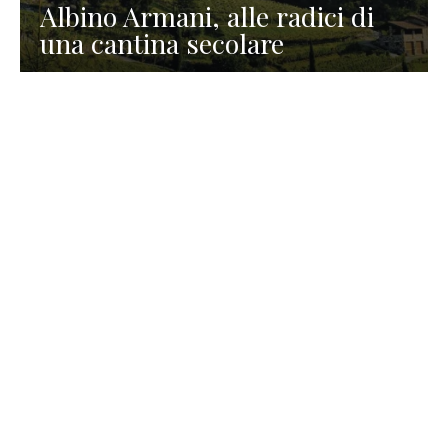
Albino Armani, alle radici di
una cantina secolare
GASTRONOMIA
La redazione
23 Luglio 2026
I prodotti di Formaggi Picciau,
caseificio nei dintorni di
Cagliari in Sardegna