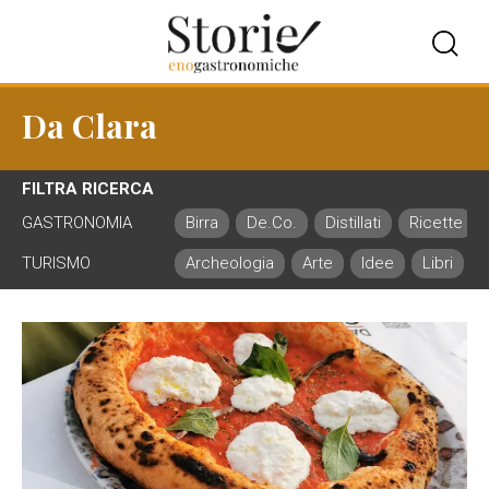
Da Clara
FILTRA RICERCA
GASTRONOMIA
Birra
De.Co.
Distillati
Ricette
TURISMO
Archeologia
Arte
Idee
Libri