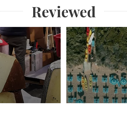
Reviewed
TURISMO
Domenico Liggeri
20 