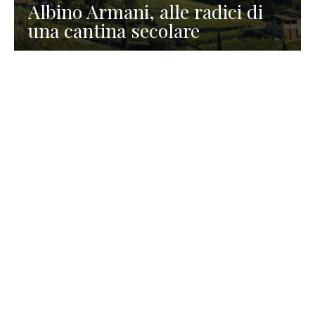
Albino Armani, alle radici di
una cantina secolare
GASTRONOMIA
La redazione
23 Luglio 2026
I prodotti di Formaggi Picciau,
caseificio nei dintorni di
Cagliari in Sardegna