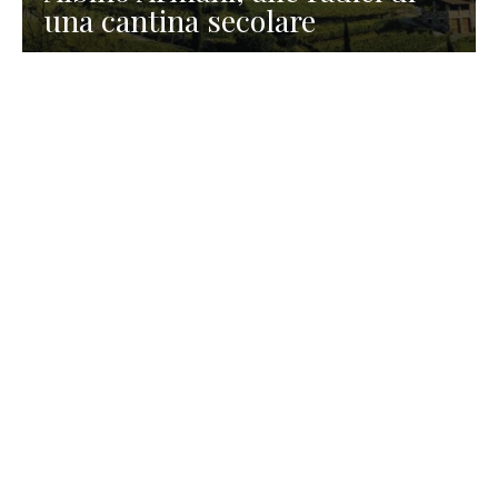
una cantina secolare
GASTRONOMIA
La redazione
23 Luglio 2026
I prodotti di Formaggi Picciau,
caseificio nei dintorni di
Cagliari in Sardegna