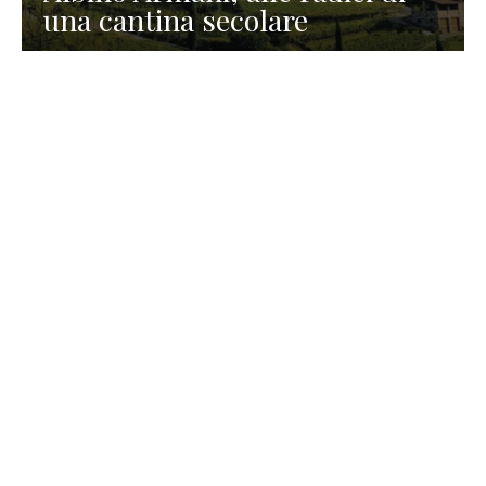
una cantina secolare
GASTRONOMIA
La redazione
23 Luglio 2026
I prodotti di Formaggi Picciau,
caseificio nei dintorni di
Cagliari in Sardegna