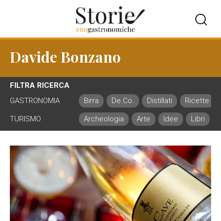
Davide Bonzano
FILTRA RICERCA
GASTRONOMIA
Birra
De.Co.
Distillati
Ricette
TURISMO
Archeologia
Arte
Idee
Libri