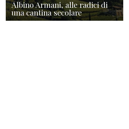
Albino Armani, alle radici di
una cantina secolare
GASTRONOMIA
La redazione
23 Luglio 2026
I prodotti di Formaggi Picciau,
caseificio nei dintorni di
Cagliari in Sardegna