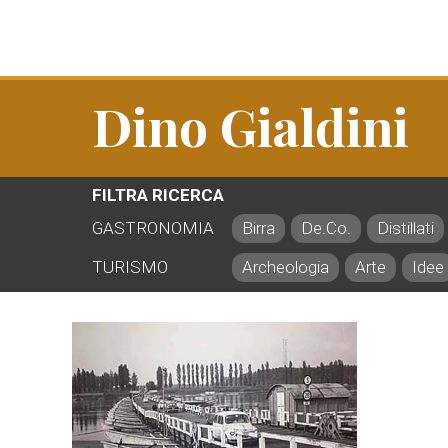
Dino Gialdini
FILTRA RICERCA
GASTRONOMIA
Birra
De.Co.
Distillati
TURISMO
Archeologia
Arte
Idee