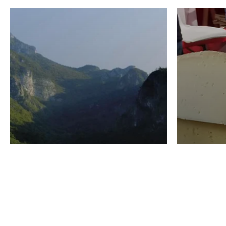
VINO
GASTRO
Domenico Liggeri
24 Luglio
2026
La redaz
I vini del Monte
I prod