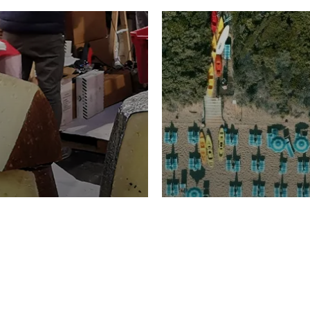
TURISMO
Domenico Liggeri
20 
2026
NOMIA
La spiaggia d
ione
23 Luglio 2026
otti di
Garden Tosca