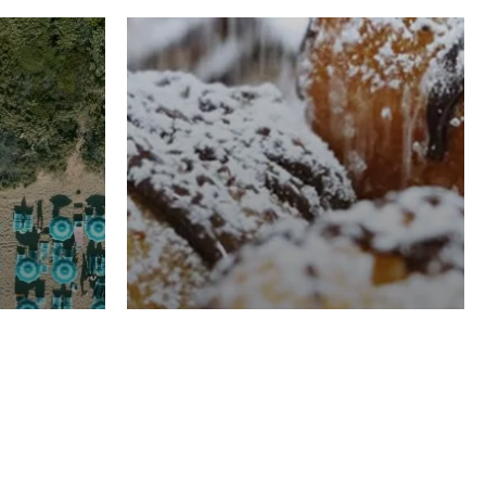
RISTORAZIONE
Luglio
Domenico Liggeri
21 Luglio
2026
el
Pasticceria La
na
Fenice a Porto San