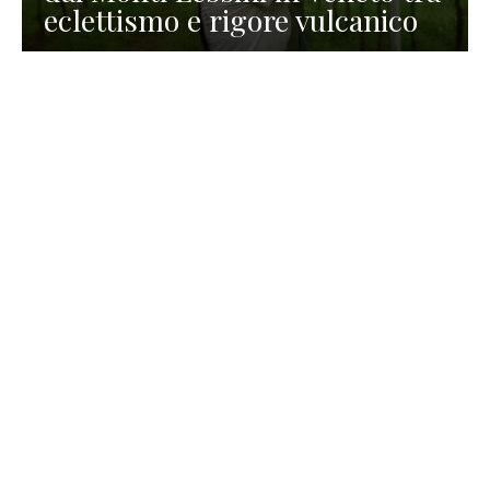
eclettismo e rigore vulcanico
TURISMO
La redazione
30 Luglio 2026
La Spiaggetta di Scanno in
Abruzzo, immersa nella
natura di un lago meraviglioso