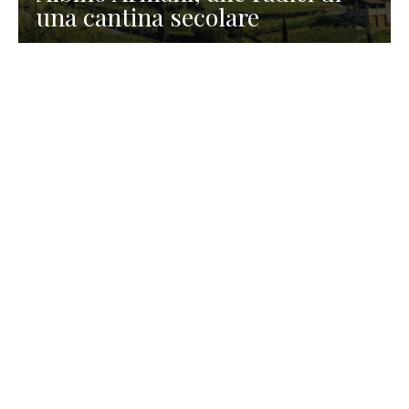
una cantina secolare
GASTRONOMIA
La redazione
23 Luglio 2026
I prodotti di Formaggi Picciau,
caseificio nei dintorni di
Cagliari in Sardegna