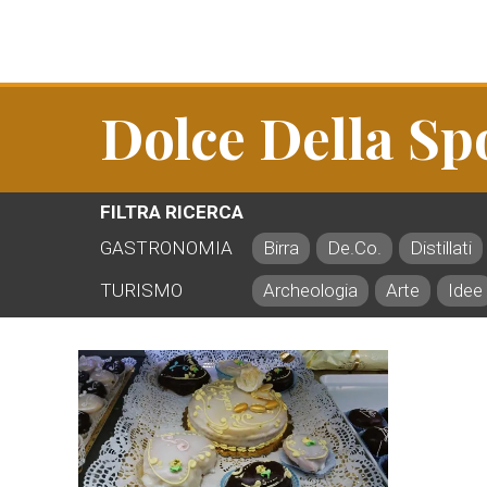
Dolce Della Sp
FILTRA RICERCA
GASTRONOMIA
Birra
De.Co.
Distillati
TURISMO
Archeologia
Arte
Idee