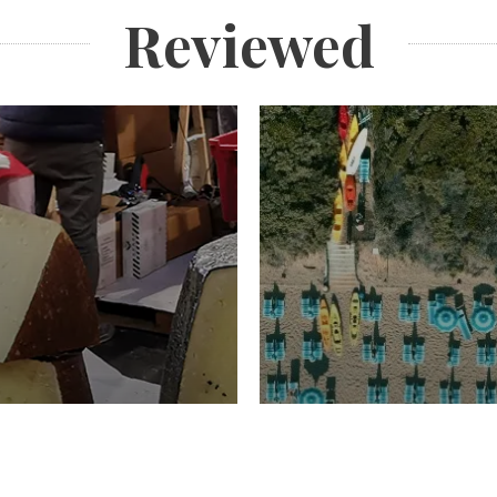
Reviewed
TURISMO
Domenico Liggeri
20 