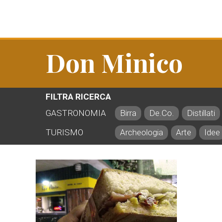
Don Minico
FILTRA RICERCA
GASTRONOMIA
Birra
De.Co.
Distillati
TURISMO
Archeologia
Arte
Idee