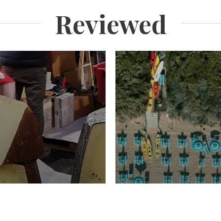
Reviewed
TURISMO
Domenico Liggeri
20 