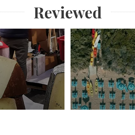
Reviewed
TURISMO
Domenico Liggeri
20 