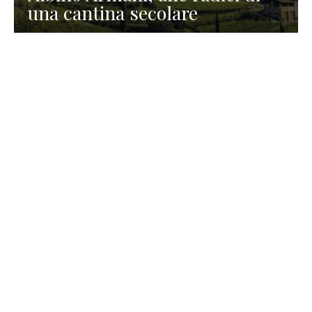
una cantina secolare
GASTRONOMIA
La redazione
23 Luglio 2026
I prodotti di Formaggi Picciau,
caseificio nei dintorni di
Cagliari in Sardegna