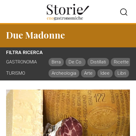
Due Madonne
FILTRA RICERCA
GASTRONOMIA
Birra
De.Co.
Distillati
Ricette
TURISMO
Archeologia
Arte
Idee
Libri