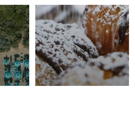
RISTORAZIONE
Luglio
Domenico Liggeri
21 Luglio
2026
el
Pasticceria La
na
Fenice a Porto San