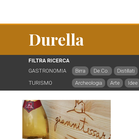
Durella
FILTRA RICERCA
GASTRONOMIA
Birra
De.Co.
Distillati
TURISMO
Archeologia
Arte
Idee