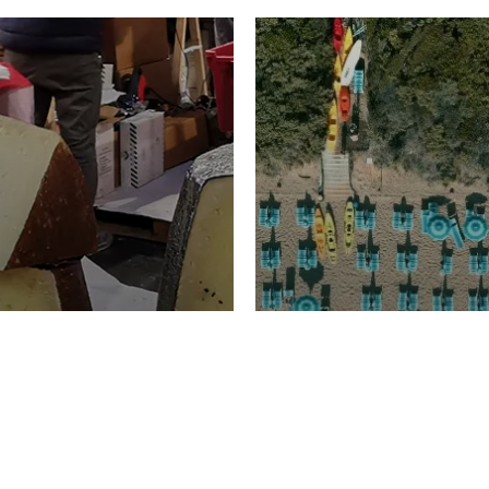
TURISMO
Domenico Liggeri
20 
2026
NOMIA
La spiaggia d
ione
23 Luglio 2026
otti di
Garden Tosca