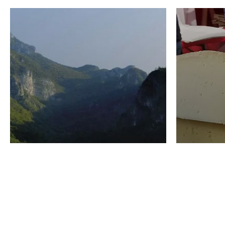
VINO
GASTRO
Domenico Liggeri
24 Luglio
2026
La redaz
I vini del Monte
I prod