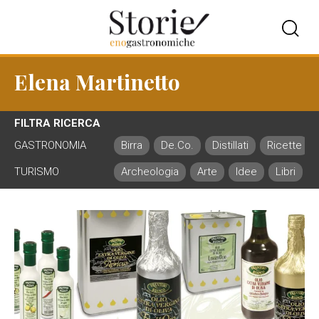
Elena Martinetto
FILTRA RICERCA
GASTRONOMIA
Birra
De.Co.
Distillati
Ricette
TURISMO
Archeologia
Arte
Idee
Libri