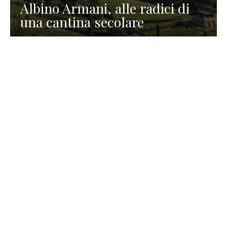
Albino Armani, alle radici di
una cantina secolare
GASTRONOMIA
La redazione
23 Luglio 2026
I prodotti di Formaggi Picciau,
caseificio nei dintorni di
Cagliari in Sardegna