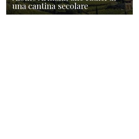
una cantina secolare
GASTRONOMIA
La redazione
23 Luglio 2026
I prodotti di Formaggi Picciau,
caseificio nei dintorni di
Cagliari in Sardegna