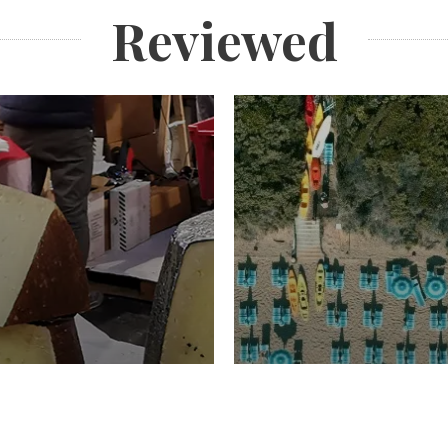
Reviewed
TURISMO
Domenico Liggeri
20 