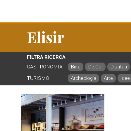
Elisir
FILTRA RICERCA
GASTRONOMIA
Birra
De.Co.
Distillati
TURISMO
Archeologia
Arte
Idee