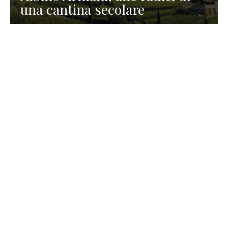
una cantina secolare
GASTRONOMIA
La redazione
23 Luglio 2026
I prodotti di Formaggi Picciau,
caseificio nei dintorni di
Cagliari in Sardegna