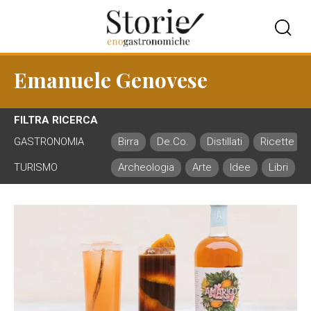
Emanuele Genovese
FILTRA RICERCA
GASTRONOMIA
Birra
De.Co.
Distillati
Ricette
TURISMO
Archeologia
Arte
Idee
Libri