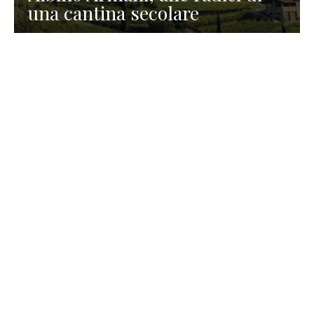
una cantina secolare
GASTRONOMIA
La redazione
23 Luglio 2026
I prodotti di Formaggi Picciau,
caseificio nei dintorni di
Cagliari in Sardegna