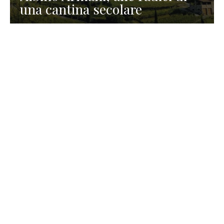
una cantina secolare
GASTRONOMIA
La redazione
23 Luglio 2026
I prodotti di Formaggi Picciau,
caseificio nei dintorni di
Cagliari in Sardegna