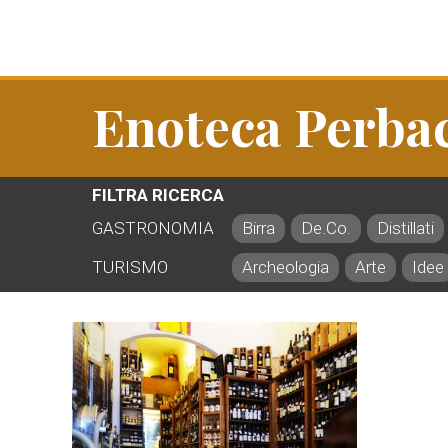
Enoteca Perba
FILTRA RICERCA
GASTRONOMIA
Birra
De.Co.
Distillati
TURISMO
Archeologia
Arte
Idee