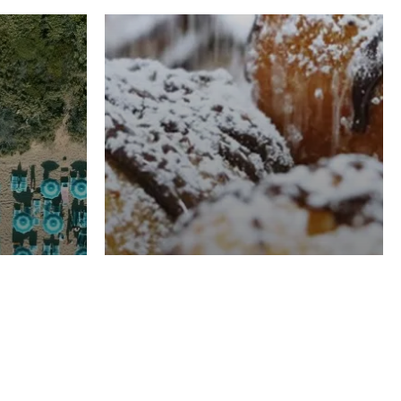
RISTORAZIONE
Luglio
Domenico Liggeri
21 Luglio
2026
el
Pasticceria La
na
Fenice a Porto San