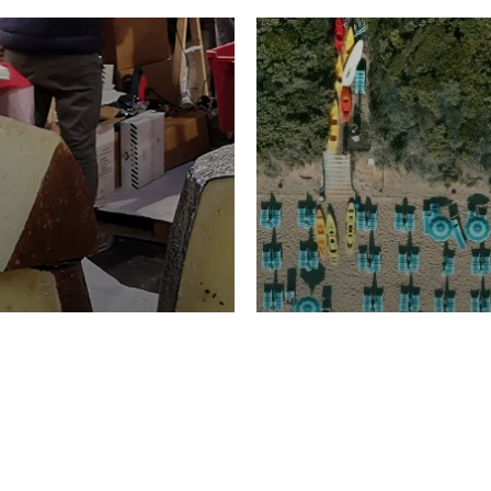
TURISMO
Domenico Liggeri
20 
2026
NOMIA
La spiaggia d
ione
23 Luglio 2026
otti di
Garden Tosca