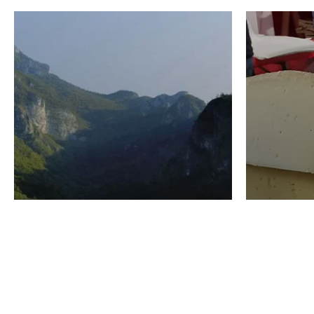
VINO
GASTRO
Domenico Liggeri
24 Luglio
2026
La redaz
I vini del Monte
I prod