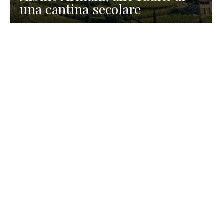
una cantina secolare
GASTRONOMIA
La redazione
23 Luglio 2026
I prodotti di Formaggi Picciau,
caseificio nei dintorni di
Cagliari in Sardegna