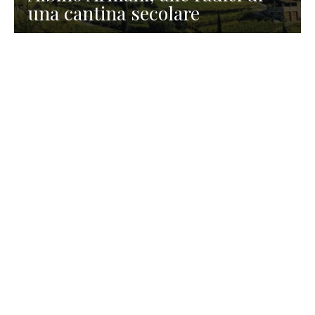
una cantina secolare
GASTRONOMIA
La redazione
23 Luglio 2026
I prodotti di Formaggi Picciau,
caseificio nei dintorni di
Cagliari in Sardegna