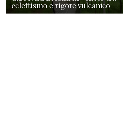
eclettismo e rigore vulcanico
TURISMO
La redazione
30 Luglio 2026
La Spiaggetta di Scanno in
Abruzzo, immersa nella
natura di un lago meraviglioso