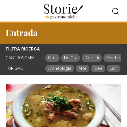
Entrada
FILTRA RICERCA
GASTRONOMIA
Birra
De.Co.
Distillati
Ricette
TURISMO
Archeologia
Arte
Idee
Libri