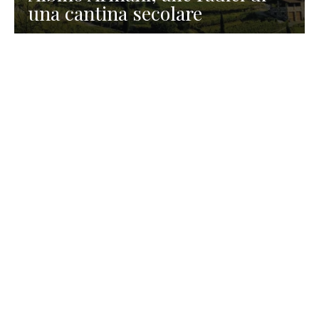
una cantina secolare
GASTRONOMIA
La redazione
23 Luglio 2026
I prodotti di Formaggi Picciau,
caseificio nei dintorni di
Cagliari in Sardegna