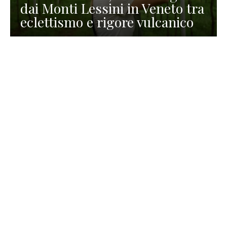
dai Monti Lessini in Veneto tra
eclettismo e rigore vulcanico
TURISMO
La redazione
30 Luglio 2026
La Spiaggetta di Scanno in
Abruzzo, immersa nella
natura di un lago meraviglioso