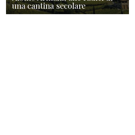
una cantina secolare
GASTRONOMIA
La redazione
23 Luglio 2026
I prodotti di Formaggi Picciau,
caseificio nei dintorni di
Cagliari in Sardegna