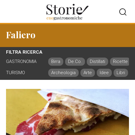
Faliero
FILTRA RICERCA
GASTRONOMIA
Birra
De.Co.
Distillati
Ricette
TURISMO
Archeologia
Arte
Idee
Libri