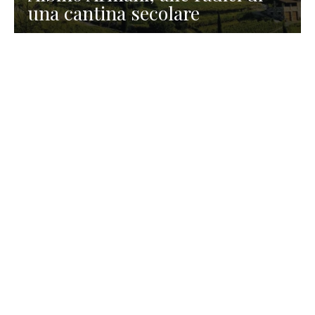
una cantina secolare
GASTRONOMIA
La redazione
23 Luglio 2026
I prodotti di Formaggi Picciau,
caseificio nei dintorni di
Cagliari in Sardegna