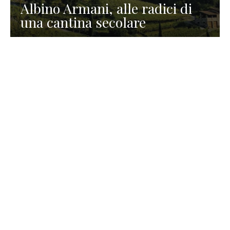
Albino Armani, alle radici di
una cantina secolare
GASTRONOMIA
La redazione
23 Luglio 2026
I prodotti di Formaggi Picciau,
caseificio nei dintorni di
Cagliari in Sardegna