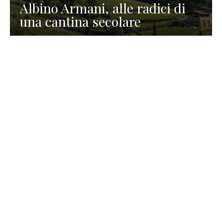
Albino Armani, alle radici di
una cantina secolare
GASTRONOMIA
La redazione
23 Luglio 2026
I prodotti di Formaggi Picciau,
caseificio nei dintorni di
Cagliari in Sardegna