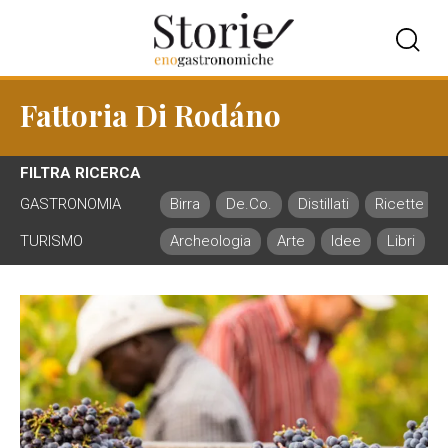
Fattoria Di Rodáno
FILTRA RICERCA
GASTRONOMIA
Birra
De.Co.
Distillati
Ricette
TURISMO
Archeologia
Arte
Idee
Libri