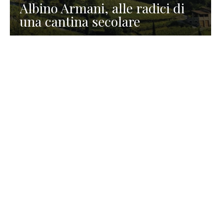
Albino Armani, alle radici di
una cantina secolare
GASTRONOMIA
La redazione
23 Luglio 2026
I prodotti di Formaggi Picciau,
caseificio nei dintorni di
Cagliari in Sardegna