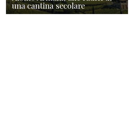
una cantina secolare
GASTRONOMIA
La redazione
23 Luglio 2026
I prodotti di Formaggi Picciau,
caseificio nei dintorni di
Cagliari in Sardegna