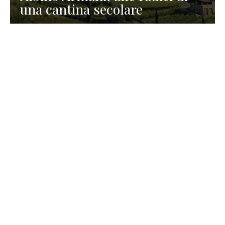
una cantina secolare
GASTRONOMIA
La redazione
23 Luglio 2026
I prodotti di Formaggi Picciau,
caseificio nei dintorni di
Cagliari in Sardegna