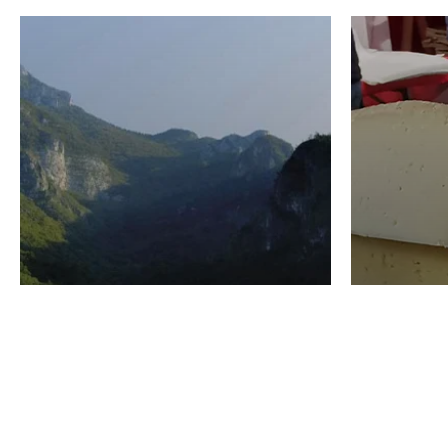
VINO
GASTRO
Domenico Liggeri
24 Luglio
2026
La redaz
I vini del Monte
I prod