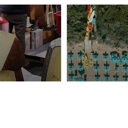
TURISMO
Domenico Liggeri
20 
2026
NOMIA
La spiaggia d
ione
23 Luglio 2026
otti di
Garden Tosca