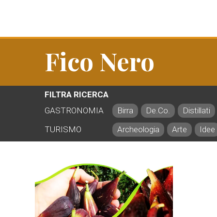
Fico Nero
FILTRA RICERCA
GASTRONOMIA
Birra
De.Co.
Distillati
TURISMO
Archeologia
Arte
Idee