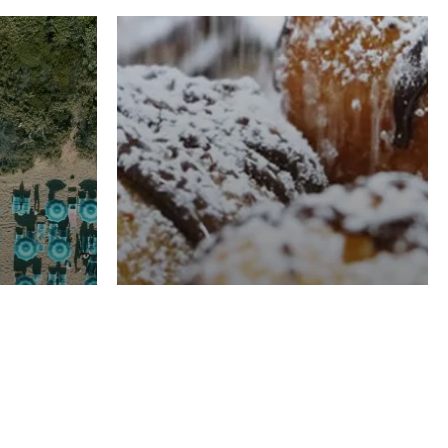
RISTORAZIONE
Luglio
Domenico Liggeri
21 Luglio
2026
el
Pasticceria La
na
Fenice a Porto San