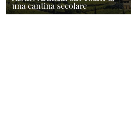
una cantina secolare
GASTRONOMIA
La redazione
23 Luglio 2026
I prodotti di Formaggi Picciau,
caseificio nei dintorni di
Cagliari in Sardegna