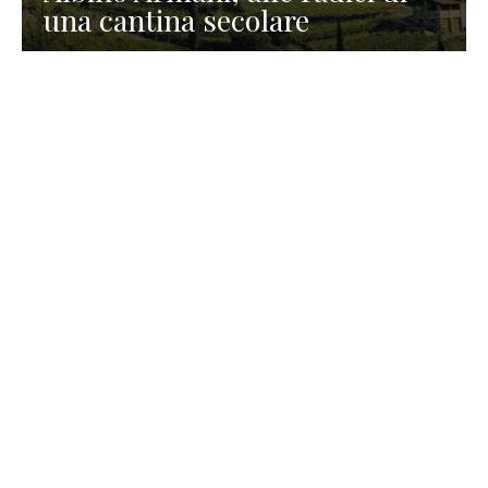
una cantina secolare
GASTRONOMIA
La redazione
23 Luglio 2026
I prodotti di Formaggi Picciau,
caseificio nei dintorni di
Cagliari in Sardegna