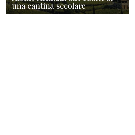
una cantina secolare
GASTRONOMIA
La redazione
23 Luglio 2026
I prodotti di Formaggi Picciau,
caseificio nei dintorni di
Cagliari in Sardegna