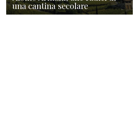
una cantina secolare
GASTRONOMIA
La redazione
23 Luglio 2026
I prodotti di Formaggi Picciau,
caseificio nei dintorni di
Cagliari in Sardegna