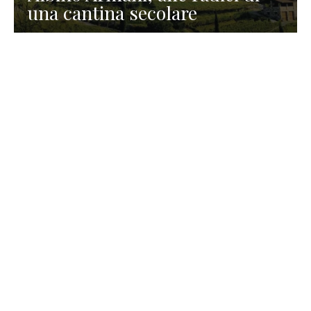
una cantina secolare
GASTRONOMIA
La redazione
23 Luglio 2026
I prodotti di Formaggi Picciau,
caseificio nei dintorni di
Cagliari in Sardegna