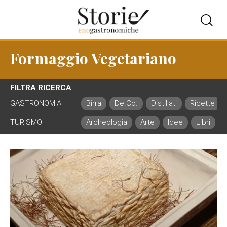
Formaggio Vegetariano
FILTRA RICERCA
GASTRONOMIA
Birra
De.Co.
Distillati
Ricette
TURISMO
Archeologia
Arte
Idee
Libri