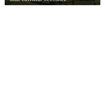
GASTRONOMIA
La redazione
23 Luglio 2026
I prodotti di Formaggi Picciau,
caseificio nei dintorni di
Cagliari in Sardegna