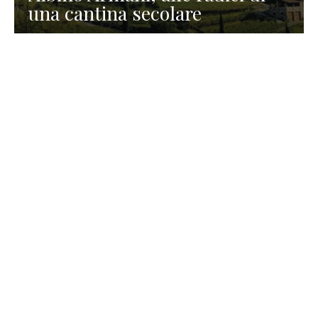
una cantina secolare
GASTRONOMIA
La redazione
23 Luglio 2026
I prodotti di Formaggi Picciau,
caseificio nei dintorni di
Cagliari in Sardegna