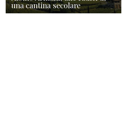
una cantina secolare
GASTRONOMIA
La redazione
23 Luglio 2026
I prodotti di Formaggi Picciau,
caseificio nei dintorni di
Cagliari in Sardegna