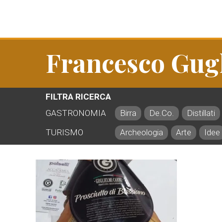
Francesco Gug
FILTRA RICERCA
GASTRONOMIA
Birra
De.Co.
Distillati
TURISMO
Archeologia
Arte
Idee