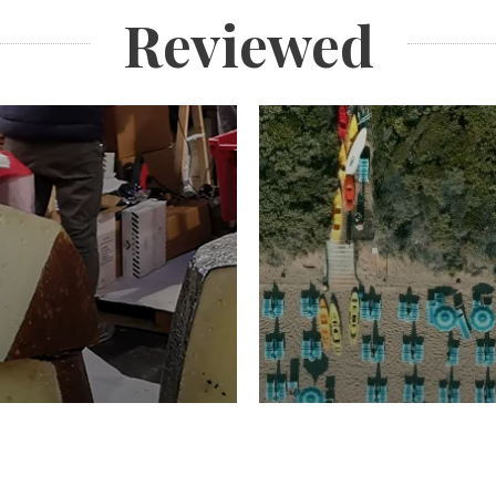
Reviewed
TURISMO
Domenico Liggeri
20 