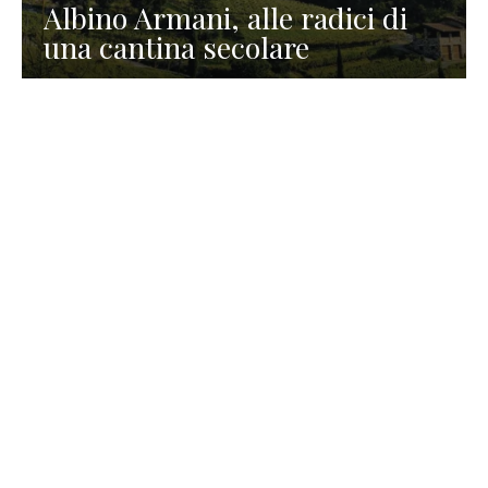
Albino Armani, alle radici di
una cantina secolare
GASTRONOMIA
La redazione
23 Luglio 2026
I prodotti di Formaggi Picciau,
caseificio nei dintorni di
Cagliari in Sardegna