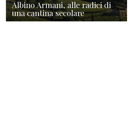
Albino Armani, alle radici di
una cantina secolare
GASTRONOMIA
La redazione
23 Luglio 2026
I prodotti di Formaggi Picciau,
caseificio nei dintorni di
Cagliari in Sardegna