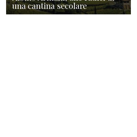
una cantina secolare
GASTRONOMIA
La redazione
23 Luglio 2026
I prodotti di Formaggi Picciau,
caseificio nei dintorni di
Cagliari in Sardegna