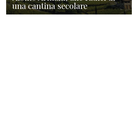
una cantina secolare
GASTRONOMIA
La redazione
23 Luglio 2026
I prodotti di Formaggi Picciau,
caseificio nei dintorni di
Cagliari in Sardegna