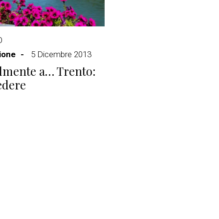
O
ione
5 Dicembre 2013
lmente a… Trento:
edere