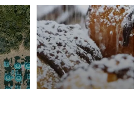
RISTORAZIONE
Luglio
Domenico Liggeri
21 Luglio
2026
el
Pasticceria La
na
Fenice a Porto San