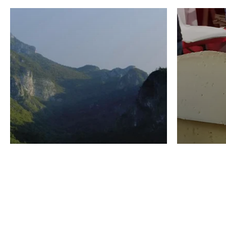
VINO
GASTRO
Domenico Liggeri
24 Luglio
2026
La redaz
I vini del Monte
I prod