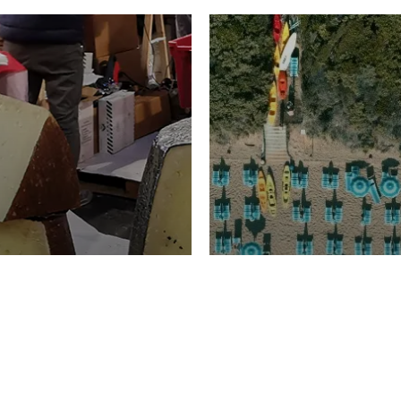
TURISMO
Domenico Liggeri
20 
2026
NOMIA
La spiaggia d
ione
23 Luglio 2026
otti di
Garden Tosca