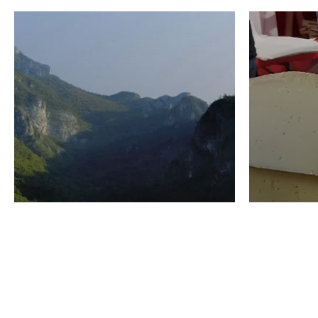
VINO
GASTRO
Domenico Liggeri
24 Luglio
2026
La redaz
I vini del Monte
I prod