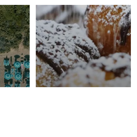
RISTORAZIONE
Luglio
Domenico Liggeri
21 Luglio
2026
el
Pasticceria La
na
Fenice a Porto San