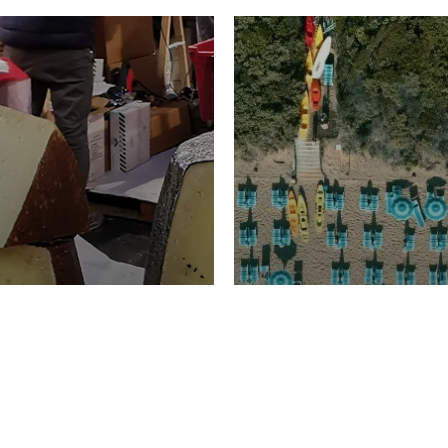
TURISMO
Domenico Liggeri
20 
2026
NOMIA
La spiaggia d
ione
23 Luglio 2026
otti di
Garden Tosca