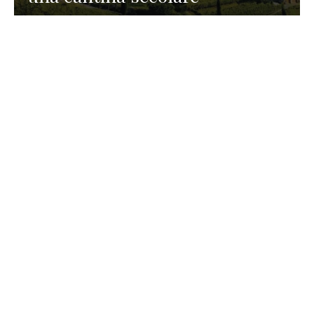
GASTRONOMIA
La redazione
23 Luglio 2026
I prodotti di Formaggi Picciau,
caseificio nei dintorni di
Cagliari in Sardegna